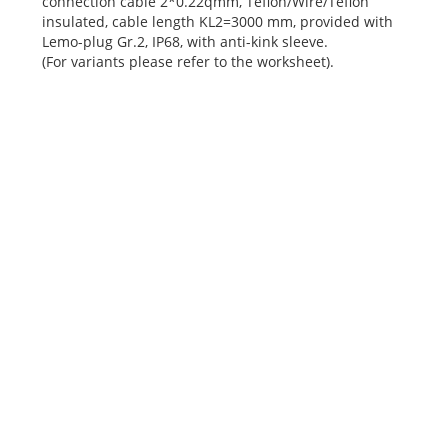
connection cable 2*0.22qmm, Teflon/Wire/Teflon
insulated, cable length KL2=3000 mm, provided with
Lemo-plug Gr.2, IP68, with anti-kink sleeve.
(For variants please refer to the worksheet).