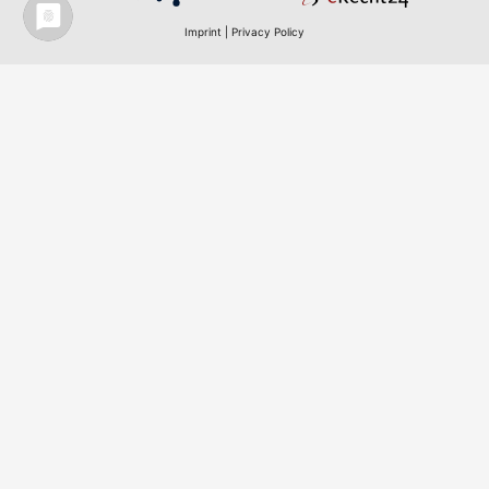
Imprint
|
Privacy Policy
Menu
Home
Contact
AGB
Privacy Policy
Legal notice
ADDRESS
KMP – Krick Messtechnik & Partner GmbH & Co. KG