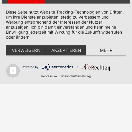
Diese Seite nutzt Website Tracking-Technologien von Dritten,
um ihre Dienste anzubieten, stetig zu verbessern und
Werbung entsprechend der Interessen der Nutzer
anzuzeigen. Ich bin damit einverstanden und kann meine
Einwilligung jederzeit mit Wirkung für die Zukunft widerrufen
oder ändern.
MENÜ
VERWEIGERN
AKZEPTIEREN
MEHR
Home
Kontakt
Powered by
&
AGB
Impressum
|
Datenschutzerklärung
Datenschutzerklärung
Impressum
ANSCHRIFT
KMP – Krick Messtechnik & Partner GmbH & Co. KG
Am Bahnhof 6a
D-63505 Langenselbold