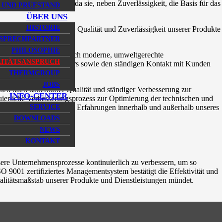
nden Stellenwert ein, da sie, neben Zuverlässigkeit, die Basis für das
 UND PRÜFSTAND
ÜBER UNS
HISTORIE
d Prozesse, die für die Qualität und Zuverlässigkeit unserer Produkte
SPRECHPARTNER
PHILOSOPHIE
erungen kommen wir durch moderne, umweltgerechte
ITÄTSANSPRUCH
des einzelnen Mitarbeiters sowie den ständigen Kontakt mit Kunden
THERMGROUP
JOBS
ben nach dauerhafter Qualität und ständiger Verbesserung zur
INFO-CENTER
ierliche Verbesserungsprozess zur Optimierung der technischen und
ldung und Austausch von Erfahrungen innerhalb und außerhalb unseres
SERVICE
DOWNLOADS
NEWS
KONTAKT
nsere Unternehmensprozesse kontinuierlich zu verbessern, um so
 9001 zertifiziertes Managementsystem bestätigt die Effektivität und
ualitätsmaßstab unserer Produkte und Dienstleistungen mündet.