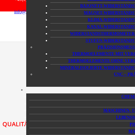
QUALITÄTSANSPRUCH
DE
BAJONETT-WIDERSTAND
info@kmp-online.de
MAGNET-WIDERSTAND
EN
KLIMA-WIDERSTAND
KANAL-WIDERSTAND
WIDERSTANDSTHERMOMETER-
STUFEN-WIDERSTAND
PRÄZISIONSMES
THERMOELEMENTE MIT VER
THERMOELEMENTE OHNE VERG
MINERALISOLIERTE WIDERSTAN
CNC – PR
CHEMI
MASCHINEN- 
LEBENSM
QUALITÄT IST UNSER UNTERNEHMENSZIEL!
P
MA