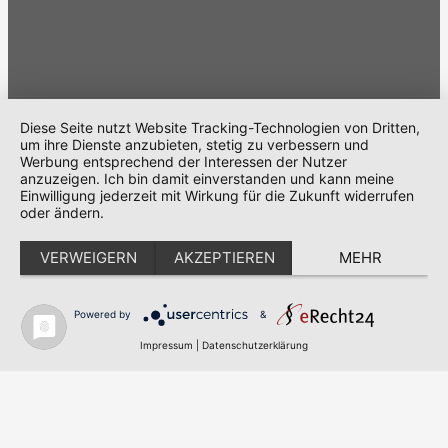
© 2025 KMP – Krick Messtechnik & Partner GmbH & Co.
KG | Alle Rechte vorbehalten
Diese Seite nutzt Website Tracking-Technologien von Dritten,
um ihre Dienste anzubieten, stetig zu verbessern und
Werbung entsprechend der Interessen der Nutzer
Cookie-Einstellungen
anzuzeigen. Ich bin damit einverstanden und kann meine
Einwilligung jederzeit mit Wirkung für die Zukunft widerrufen
oder ändern.
VERWEIGERN
AKZEPTIEREN
MEHR
Powered by
&
Impressum
|
Datenschutzerklärung