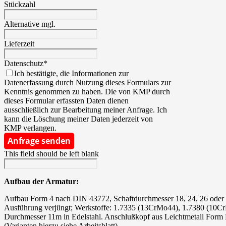
Stückzahl
Alternative mgl.
Lieferzeit
Datenschutz
*
Ich bestätigte, die Informationen zur
Datenerfassung durch Nutzung dieses Formulars zur
Kenntnis genommen zu haben. Die von KMP durch
dieses Formular erfassten Daten dienen
ausschließlich zur Bearbeitung meiner Anfrage. Ich
kann die Löschung meiner Daten jederzeit von
KMP verlangen.
Anfrage senden
This field should be left blank
Aufbau der Armatur:
Aufbau Form 4 nach DIN 43772, Schaftdurchmesser 18, 24, 26 ode
Ausführung verjüngt; Werkstoffe: 1.7335 (13CrMo44), 1.7380 (10
Durchmesser 11m in Edelstahl. Anschlußkopf aus Leichtmetall For
(Varianten hierzu siehe Arbeitsblatt).