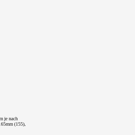
m je nach
 165mm (155),