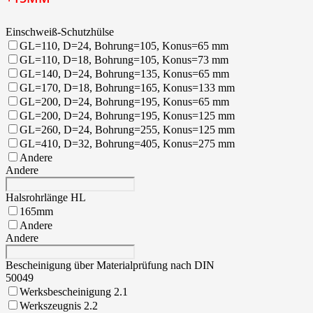
Einschweiß-Schutzhülse
GL=110, D=24, Bohrung=105, Konus=65 mm
GL=110, D=18, Bohrung=105, Konus=73 mm
GL=140, D=24, Bohrung=135, Konus=65 mm
GL=170, D=18, Bohrung=165, Konus=133 mm
GL=200, D=24, Bohrung=195, Konus=65 mm
GL=200, D=24, Bohrung=195, Konus=125 mm
GL=260, D=24, Bohrung=255, Konus=125 mm
GL=410, D=32, Bohrung=405, Konus=275 mm
Andere
Andere
Halsrohrlänge HL
165mm
Andere
Andere
Bescheinigung über Materialprüfung nach DIN
50049
Werksbescheinigung 2.1
Werkszeugnis 2.2