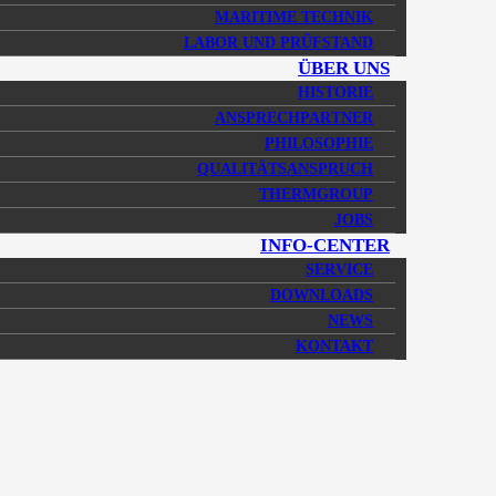
MARITIME TECHNIK
LABOR UND PRÜFSTAND
ÜBER UNS
HISTORIE
ANSPRECHPARTNER
PHILOSOPHIE
QUALITÄTSANSPRUCH
THERMGROUP
JOBS
INFO-CENTER
SERVICE
DOWNLOADS
NEWS
KONTAKT