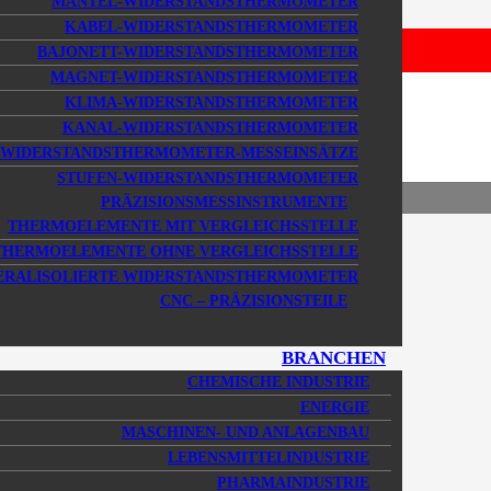
MANTEL-WIDERSTANDSTHERMOMETER
KABEL-WIDERSTANDSTHERMOMETER
BAJONETT-WIDERSTANDSTHERMOMETER
MAGNET-WIDERSTANDSTHERMOMETER
T
KLIMA-WIDERSTANDSTHERMOMETER
KANAL-WIDERSTANDSTHERMOMETER
WIDERSTANDSTHERMOMETER-MESSEINSÄTZE
STUFEN-WIDERSTANDSTHERMOMETER
PRÄZISIONSMESSINSTRUMENTE
THERMOELEMENTE MIT VERGLEICHSSTELLE
THERMOELEMENTE OHNE VERGLEICHSSTELLE
ERALISOLIERTE WIDERSTANDSTHERMOMETER
CNC – PRÄZISIONSTEILE
BRANCHEN
CHEMISCHE INDUSTRIE
ENERGIE
MASCHINEN- UND ANLAGENBAU
LEBENSMITTELINDUSTRIE
PHARMAINDUSTRIE