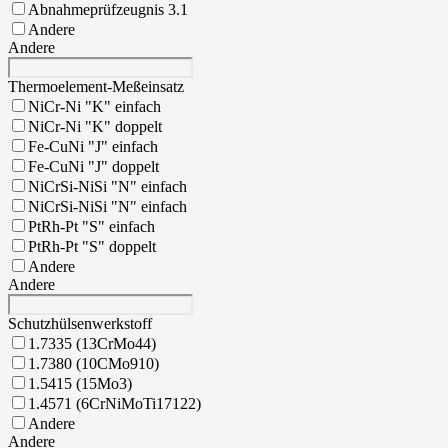
Abnahmeprüfzeugnis 3.1
Andere
Andere
Thermoelement-Meßeinsatz
NiCr-Ni "K" einfach
NiCr-Ni "K" doppelt
Fe-CuNi "J" einfach
Fe-CuNi "J" doppelt
NiCrSi-NiSi "N" einfach
NiCrSi-NiSi "N" einfach
PtRh-Pt "S" einfach
PtRh-Pt "S" doppelt
Andere
Andere
Schutzhülsenwerkstoff
1.7335 (13CrMo44)
1.7380 (10CMo910)
1.5415 (15Mo3)
1.4571 (6CrNiMoTi17122)
Andere
Andere