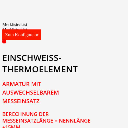
Merkliste/List
Merkliste/List
Zum Konfigurator
EINSCHWEISS-
THERMOELEMENT
ARMATUR MIT
AUSWECHSELBAREM
MESSEINSATZ
BERECHNUNG DER
MESSEINSATZLÄNGE = NENNLÄNGE
+15MM