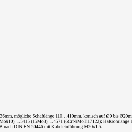
r 36mm, mögliche Schaftlänge 110…410mm, konisch auf Ø9 bis Ø20m
CrMo910), 1.5415 (15Mo3), 1.4571 (6CrNiMoTi17122); Halsrohrlänge
m B nach DIN EN 50446 mit Kabeleinführung M20x1.5.