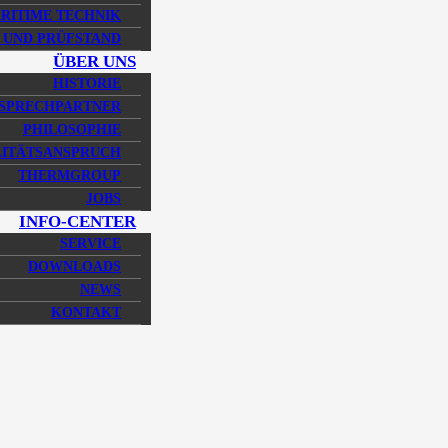
RITIME TECHNIK
 UND PRÜFSTAND
ÜBER UNS
HISTORIE
SPRECHPARTNER
PHILOSOPHIE
ITÄTSANSPRUCH
THERMGROUP
JOBS
INFO-CENTER
SERVICE
DOWNLOADS
NEWS
KONTAKT