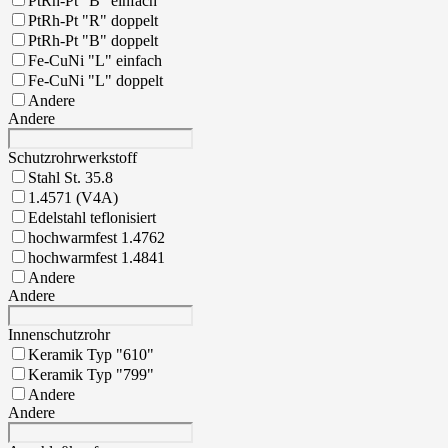
PtRh-Pt "B" einfach
PtRh-Pt "R" doppelt
PtRh-Pt "B" doppelt
Fe-CuNi "L" einfach
Fe-CuNi "L" doppelt
Andere
Andere
Schutzrohrwerkstoff
Stahl St. 35.8
1.4571 (V4A)
Edelstahl teflonisiert
hochwarmfest 1.4762
hochwarmfest 1.4841
Andere
Andere
Innenschutzrohr
Keramik Typ "610"
Keramik Typ "799"
Andere
Andere