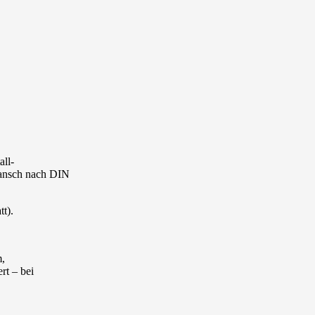
ll-
lansch nach DIN
t).
m,
rt – bei