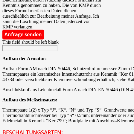
Kenntnis genommen zu haben. Die von KMP durch
dieses Formular erfassten Daten dienen
ausschließlich zur Bearbeitung meiner Anfrage. Ich
kann die Löschung meiner Daten jederzeit von
KMP verlangen.
Anfrage senden
This field should be left blank
Aufbau der Armatur:
Aufbau Form AM nach DIN 50446, Schutzrohrdurchmesser 22mm DIN 
Thermopaares ein keramisches Innenschutzrohr aus Keramik “Ker 6
43734 oder verschiebbarer Klemmverschraubung erhältlich; siehe Kat
Anschlußkopf aus Leichtmetall Form A nach DIN EN 50446 (DIN 43729
Aufbau des Meßseinsatzes:
Thermopaare 1(2) x Typ “J“, “K“, “N“ und Typ “S“, Grundwerte n
Thermodrahtdurchmesser bei Typ “S“ 0.5mm; untereinander oder auch
Edelmetall in Keramik “Ker 799“; Bordplatte mit Anschluss-Klemmsock
BESCHALTUNGSARTEN: