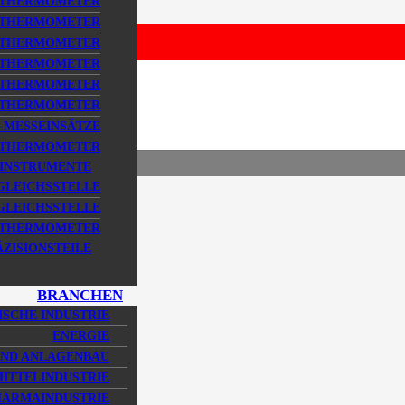
STHERMOMETER
STHERMOMETER
STHERMOMETER
STHERMOMETER
EMENTE TYP AM / AMK
STHERMOMETER
STHERMOMETER
MESSEINSÄTZE
STHERMOMETER
SINSTRUMENTE
GLEICHSSTELLE
LEICHSSTELLE
DSTHERMOMETER
ÄZISIONSTEILE
BRANCHEN
SCHE INDUSTRIE
ENERGIE
UND ANLAGENBAU
ITTELINDUSTRIE
HARMAINDUSTRIE