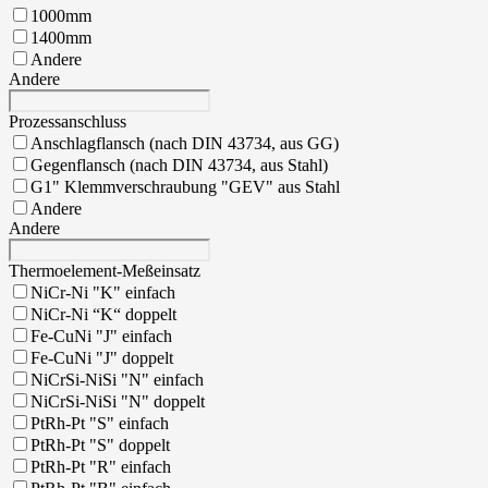
1000mm
1400mm
Andere
Andere
Prozessanschluss
Anschlagflansch (nach DIN 43734, aus GG)
Gegenflansch (nach DIN 43734, aus Stahl)
G1" Klemmverschraubung "GEV" aus Stahl
Andere
Andere
Thermoelement-Meßeinsatz
NiCr-Ni "K" einfach
NiCr-Ni “K“ doppelt
Fe-CuNi "J" einfach
Fe-CuNi "J" doppelt
NiCrSi-NiSi "N" einfach
NiCrSi-NiSi "N" doppelt
PtRh-Pt "S" einfach
PtRh-Pt "S" doppelt
PtRh-Pt "R" einfach