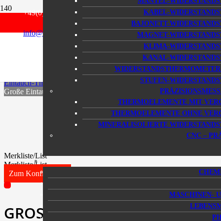
MANTEL-WIDERSTAND
Merkliste
+49(0) 6184 / 9239 – 0
KABEL-WIDERSTAND
DE
BAJONETT-WIDERSTAND
info@kmp-online.de
MAGNET-WIDERSTAND
GROSSE EINTAUCH-THERMOEL
EN
KLIMA-WIDERSTAND
KANAL-WIDERSTAND
Start
WIDERSTANDSTHERMOMETER-
Thermoelemente
STUFEN-WIDERSTAND
Eintauch-Thermoelemente
Große Eintauch-Thermoelemente Typ AM / AMK
PRÄZISIONSMES
THERMOELEMENTE MIT VER
THERMOELEMENTE OHNE VERG
MINERALISOLIERTE WIDERSTAN
CNC – PR
Merkliste/List
Merkliste/List
CHEMI
Zum Konfigurator
MASCHINEN- 
LEBENSM
GROSSE EINTAUCH-
P