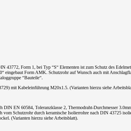
43772, Form 1, bei Typ “S“ Elementen ist zum Schutz des Edelmeta
10“ eingebaut Form AMK. Schutzrohr auf Wunsch auch mit Anschlagf
aloggruppe “Bauteile“.
) mit Kabeleinführung M20x1.5. (Varianten hierzu siehe Arbeitsblat
ach DIN EN 60584, Toleranzklasse 2, Thermodraht-Durchmesser 3.0m
 vom Schutzrohr durch keramische Isolierrohre nach DIN 43725 isolie
el. (Varianten hierzu siehe Arbeitsblatt).