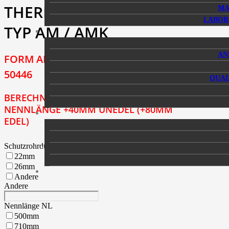
THERMOELEMENTE
MA
LABOR
TYP AM / AMK
AN
FORM AM (AMK) NACH DIN EN
50446
QUAL
BERECHNUNG DER DRAHTLÄNGE =
NENNLÄNGE +40MM UNEDEL (+80MM
EDEL)
Schutzrohrdurchmesser D
22mm
26mm
Andere
Andere
Nennlänge NL
500mm
710mm