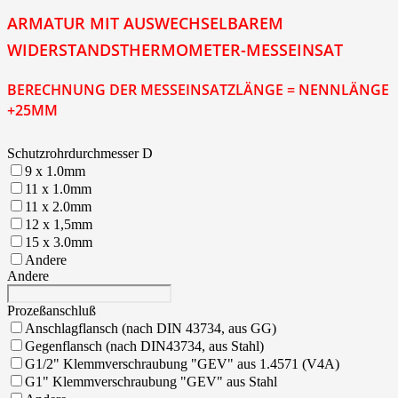
ARMATUR MIT AUSWECHSELBAREM
WIDERSTANDSTHERMOMETER-MESSEINSAT
BERECHNUNG DER MESSEINSATZLÄNGE = NENNLÄNGE
+25MM
Schutzrohrdurchmesser D
9 x 1.0mm
11 x 1.0mm
11 x 2.0mm
12 x 1,5mm
15 x 3.0mm
Andere
Andere
Prozeßanschluß
Anschlagflansch (nach DIN 43734, aus GG)
Gegenflansch (nach DIN43734, aus Stahl)
G1/2" Klemmverschraubung "GEV" aus 1.4571 (V4A)
G1" Klemmverschraubung "GEV" aus Stahl