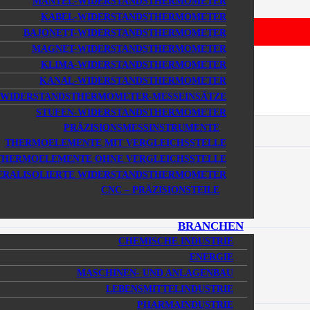
MANTEL-WIDERSTANDSTHERMOMETER
KABEL-WIDERSTANDSTHERMOMETER
020
Zuletzt aktualisiert
15. Januar 2020
BAJONETT-WIDERSTANDSTHERMOMETER
MAGNET-WIDERSTANDSTHERMOMETER
KLIMA-WIDERSTANDSTHERMOMETER
KANAL-WIDERSTANDSTHERMOMETER
WIDERSTANDSTHERMOMETER-MESSEINSÄTZE
STUFEN-WIDERSTANDSTHERMOMETER
PRÄZISIONSMESSINSTRUMENTE
THERMOELEMENTE MIT VERGLEICHSSTELLE
THERMOELEMENTE OHNE VERGLEICHSSTELLE
ERALISOLIERTE WIDERSTANDSTHERMOMETER
CNC – PRÄZISIONSTEILE
BRANCHEN
CHEMISCHE INDUSTRIE
ENERGIE
MASCHINEN- UND ANLAGENBAU
LEBENSMITTELINDUSTRIE
PHARMAINDUSTRIE