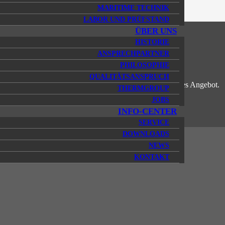
MARITIME TECHNIK
LABOR UND PRÜFSTAND
ÜBER UNS
HISTORIE
ANSPRECHPARTNER
!
PHILOSOPHIE
QUALITÄTSANSPRUCH
formular für eine persönliche Beratung und ein individuelles Angebot.
THERMGROUP
JOBS
INFO-CENTER
SERVICE
DOWNLOADS
NEWS
KONTAKT