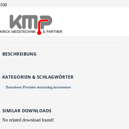
Download
48
Dateigröße
136.00 KB
Datei-Anzahl
1
Erstellungsdatum
15. Januar 2020
Zuletzt aktualisiert
15. Januar 2020
Download
BESCHREIBUNG
KATEGORIEN & SCHLAGWÖRTER
Datasheets Precision measuring instruments
SIMILAR DOWNLOADS
No related download found!