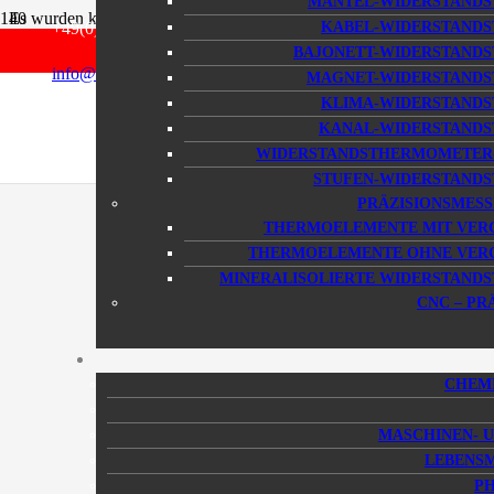
MANTEL-WIDERSTAND
Merkliste
Es wurden keine Ergebnisse gefunden.
+49(0) 6184 / 9239 – 0
KABEL-WIDERSTAND
DE
BAJONETT-WIDERSTAND
info@kmp-online.de
MAGNET-WIDERSTAND
EN
KLIMA-WIDERSTAND
KANAL-WIDERSTAND
WIDERSTANDSTHERMOMETER-
STUFEN-WIDERSTAND
PRÄZISIONSMES
THERMOELEMENTE MIT VER
THERMOELEMENTE OHNE VERG
MINERALISOLIERTE WIDERSTAN
CNC – PR
CHEMI
MASCHINEN- 
LEBENSM
P