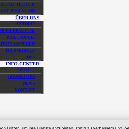
RITIME TECHNIK
 UND PRÜFSTAND
ÜBER UNS
HISTORIE
SPRECHPARTNER
PHILOSOPHIE
ITÄTSANSPRUCH
THERMGROUP
JOBS
INFO-CENTER
SERVICE
DOWNLOADS
NEWS
KONTAKT
von Dritten, um ihre Dienste anzubieten, stetig zu verbessern und 